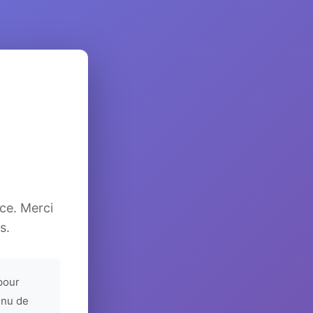
ice. Merci
s.
pour
enu de