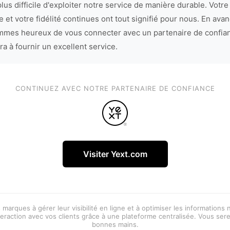
lus difficile d'exploiter notre service de manière durable. Votre
 et votre fidélité continues ont tout signifié pour nous. En avan
mes heureux de vous connecter avec un partenaire de confia
ra à fournir un excellent service.
CONTINUEZ AVEC NOTRE PARTENAIRE DE CONFIANCE
Visiter Yext.com
 marques à gérer leur visibilité en ligne et à optimiser les informations
eraction avec vos clients grâce à une plateforme centralisée. Vous ser
bonnes mains.