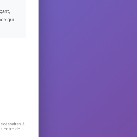
çant,
nce qui
 nécessaires à
ez entre de