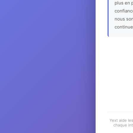
plus en p
confiance
nous som
continue
Yext aide les
chaque int