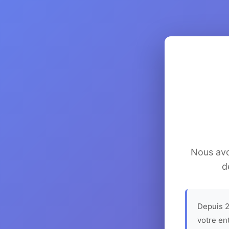
Nous avon
d
Depuis 2
votre en