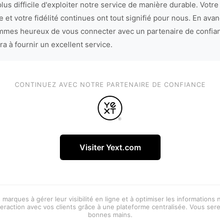
lus difficile d'exploiter notre service de manière durable. Votre
 et votre fidélité continues ont tout signifié pour nous. En avan
mes heureux de vous connecter avec un partenaire de confia
ra à fournir un excellent service.
CONTINUEZ AVEC NOTRE PARTENAIRE DE CONFIANCE
Visiter Yext.com
 marques à gérer leur visibilité en ligne et à optimiser les informations
eraction avec vos clients grâce à une plateforme centralisée. Vous ser
bonnes mains.