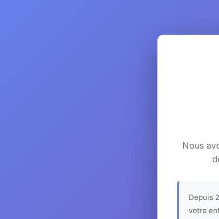
Nous avon
d
Depuis 2
votre en