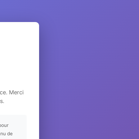
ice. Merci
s.
pour
enu de