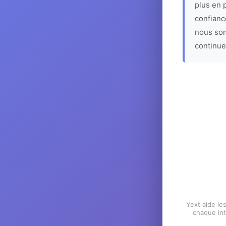
plus en p
confiance
nous som
continue
Yext aide les
chaque int