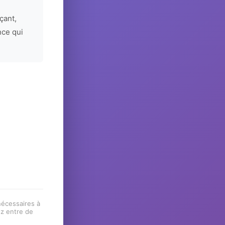
çant,
nce qui
 nécessaires à
ez entre de