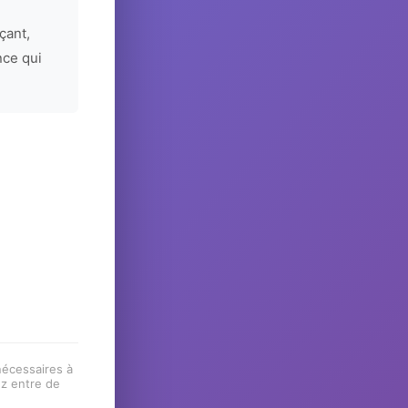
çant,
nce qui
 nécessaires à
ez entre de