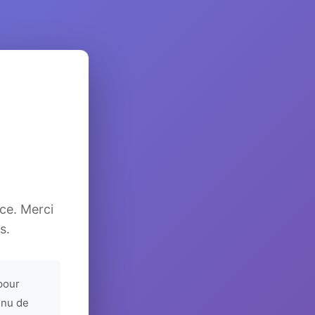
ice. Merci
s.
pour
enu de