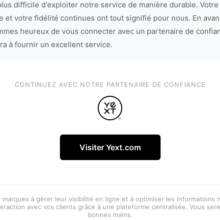
lus difficile d'exploiter notre service de manière durable. Votre
 et votre fidélité continues ont tout signifié pour nous. En avan
mes heureux de vous connecter avec un partenaire de confia
ra à fournir un excellent service.
CONTINUEZ AVEC NOTRE PARTENAIRE DE CONFIANCE
Visiter Yext.com
 marques à gérer leur visibilité en ligne et à optimiser les informations
eraction avec vos clients grâce à une plateforme centralisée. Vous ser
bonnes mains.