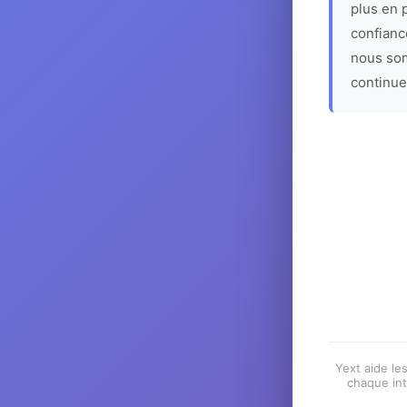
plus en p
confiance
nous som
continue
Yext aide les
chaque int