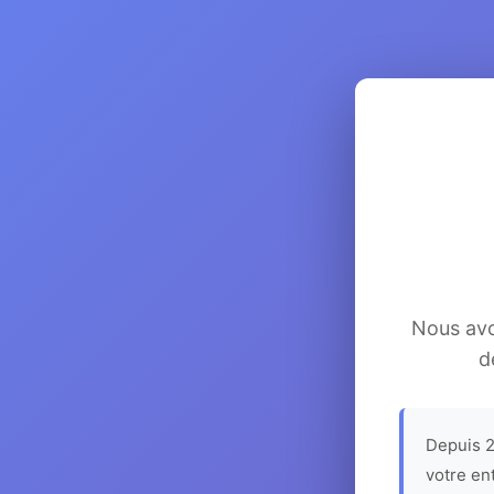
Nous avon
d
Depuis 2
votre en