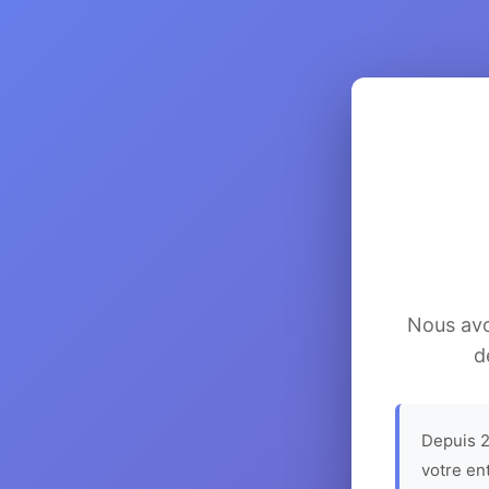
Nous avon
d
Depuis 2
votre en