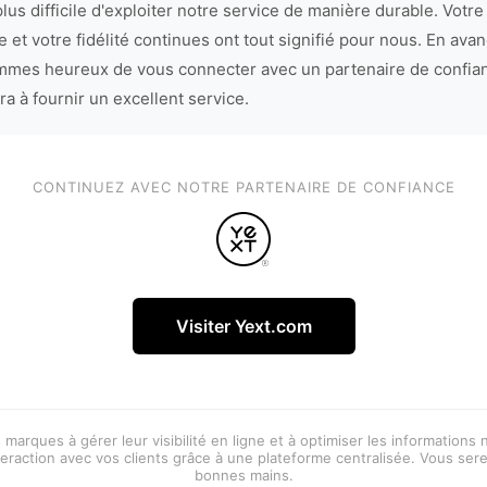
lus difficile d'exploiter notre service de manière durable. Votre
 et votre fidélité continues ont tout signifié pour nous. En avan
mes heureux de vous connecter avec un partenaire de confia
ra à fournir un excellent service.
CONTINUEZ AVEC NOTRE PARTENAIRE DE CONFIANCE
Visiter Yext.com
 marques à gérer leur visibilité en ligne et à optimiser les informations
eraction avec vos clients grâce à une plateforme centralisée. Vous ser
bonnes mains.