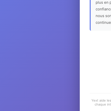
plus en p
confiance
nous som
continue
Yext aide les
chaque int