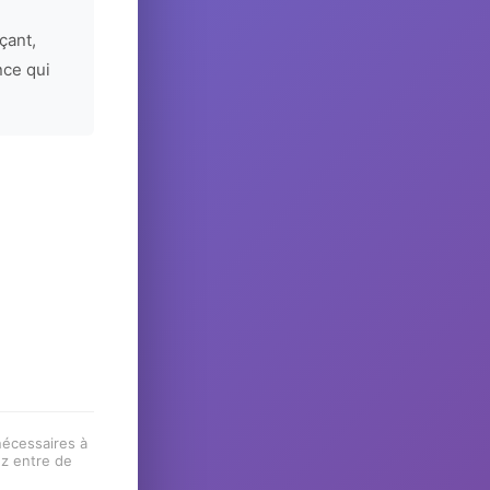
çant,
nce qui
 nécessaires à
ez entre de