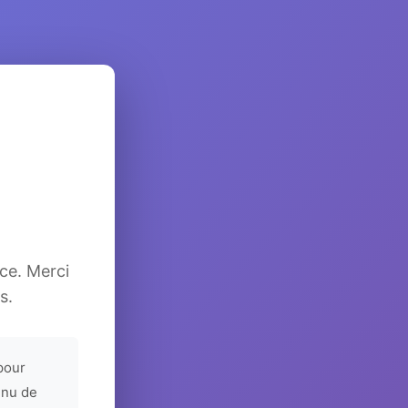
ice. Merci
s.
pour
enu de