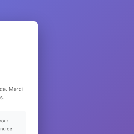
ice. Merci
s.
pour
enu de