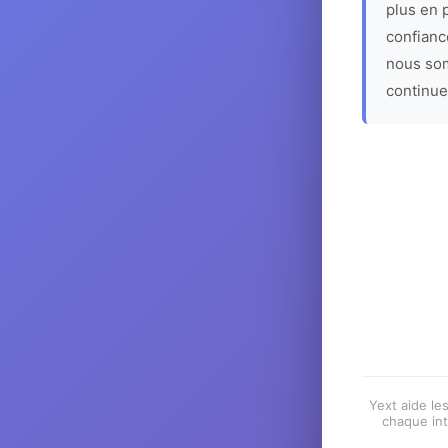
plus en p
confiance
nous som
continue
Yext aide les
chaque int