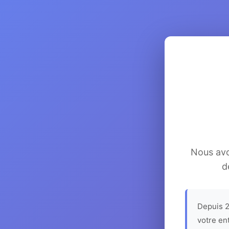
Nous avon
d
Depuis 2
votre en