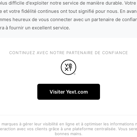
lus difficile d'exploiter notre service de manière durable. Votre
 et votre fidélité continues ont tout signifié pour nous. En avan
mes heureux de vous connecter avec un partenaire de confia
ra à fournir un excellent service.
CONTINUEZ AVEC NOTRE PARTENAIRE DE CONFIANCE
Visiter Yext.com
 marques à gérer leur visibilité en ligne et à optimiser les informations
eraction avec vos clients grâce à une plateforme centralisée. Vous ser
bonnes mains.