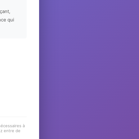
çant,
nce qui
 nécessaires à
ez entre de