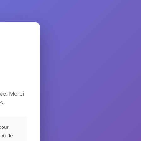
ice. Merci
s.
pour
enu de