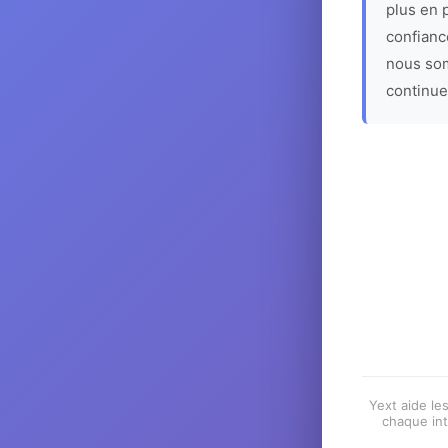
plus en p
confiance
nous som
continue
Yext aide les
chaque int