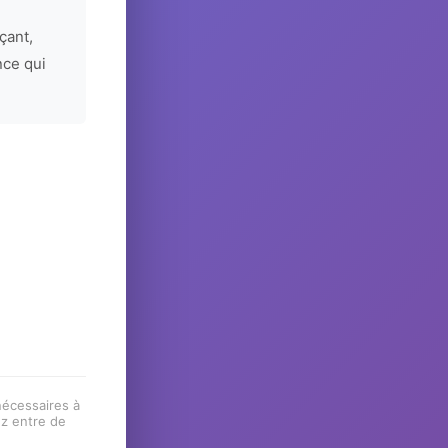
çant,
nce qui
 nécessaires à
ez entre de