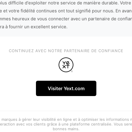
lus difficile d'exploiter notre service de manière durable. Votre
 et votre fidélité continues ont tout signifié pour nous. En avan
mes heureux de vous connecter avec un partenaire de confia
ra à fournir un excellent service.
CONTINUEZ AVEC NOTRE PARTENAIRE DE CONFIANCE
Visiter Yext.com
 marques à gérer leur visibilité en ligne et à optimiser les informations
eraction avec vos clients grâce à une plateforme centralisée. Vous ser
bonnes mains.