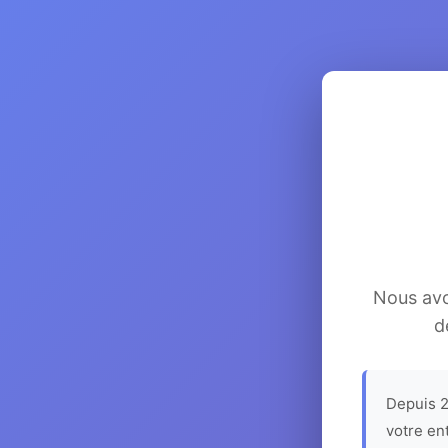
Nous avon
d
Depuis 2
votre en