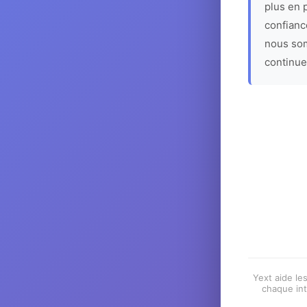
plus en p
confiance
nous som
continue
Yext aide les
chaque int