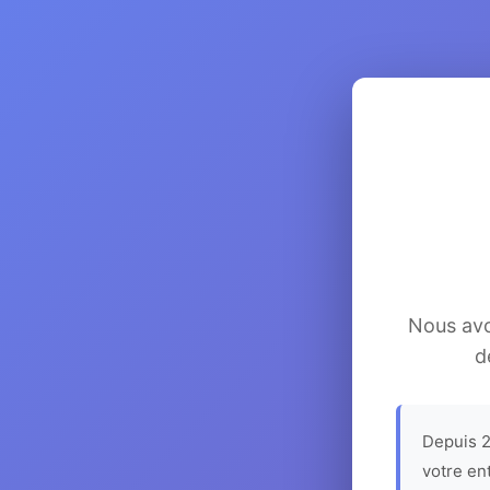
Nous avon
d
Depuis 2
votre en