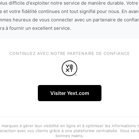
lus difficile d'exploiter notre service de manière durable. Votre
 et votre fidélité continues ont tout signifié pour nous. En avan
mes heureux de vous connecter avec un partenaire de confia
ra à fournir un excellent service.
CONTINUEZ AVEC NOTRE PARTENAIRE DE CONFIANCE
Visiter Yext.com
 marques à gérer leur visibilité en ligne et à optimiser les informations
eraction avec vos clients grâce à une plateforme centralisée. Vous ser
bonnes mains.