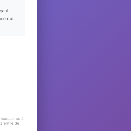
çant,
nce qui
 nécessaires à
ez entre de