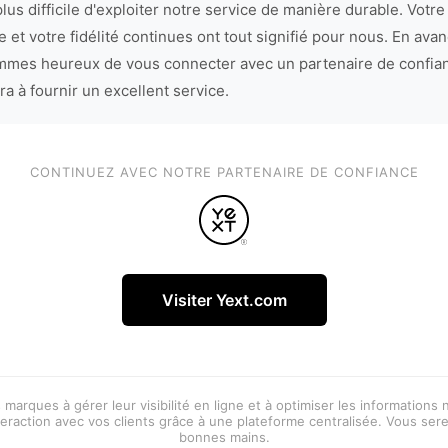
lus difficile d'exploiter notre service de manière durable. Votre
 et votre fidélité continues ont tout signifié pour nous. En avan
mes heureux de vous connecter avec un partenaire de confia
ra à fournir un excellent service.
CONTINUEZ AVEC NOTRE PARTENAIRE DE CONFIANCE
Visiter Yext.com
 marques à gérer leur visibilité en ligne et à optimiser les informations
eraction avec vos clients grâce à une plateforme centralisée. Vous ser
bonnes mains.