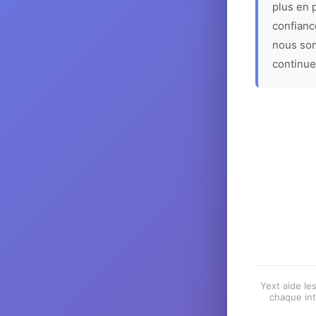
plus en p
confiance
nous som
continue
Yext aide les
chaque int