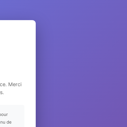
ice. Merci
s.
pour
enu de