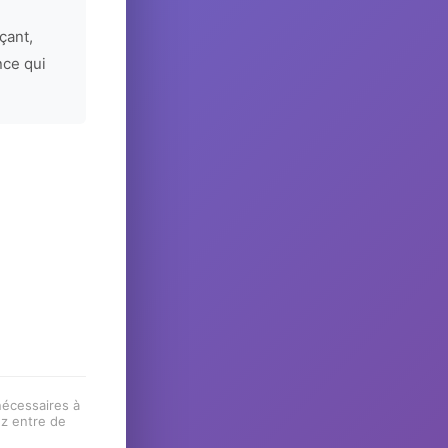
çant,
nce qui
 nécessaires à
ez entre de