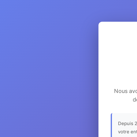
Nous avon
d
Depuis 2
votre en