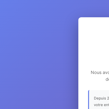
Nous avon
d
Depuis 2
votre en