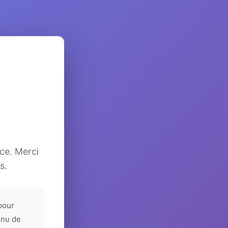
ice. Merci
s.
pour
enu de