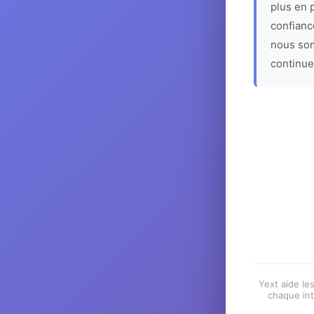
plus en p
confiance
nous som
continue
Yext aide les
chaque int