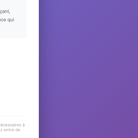
çant,
nce qui
 nécessaires à
ez entre de