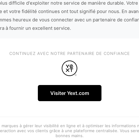
lus difficile d'exploiter notre service de manière durable. Votre
 et votre fidélité continues ont tout signifié pour nous. En avan
mes heureux de vous connecter avec un partenaire de confia
ra à fournir un excellent service.
CONTINUEZ AVEC NOTRE PARTENAIRE DE CONFIANCE
Visiter Yext.com
 marques à gérer leur visibilité en ligne et à optimiser les informations
eraction avec vos clients grâce à une plateforme centralisée. Vous ser
bonnes mains.