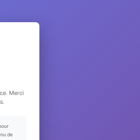
ice. Merci
s.
pour
enu de