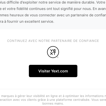
lus difficile d'exploiter notre service de manière durable. Votre
 et votre fidélité continues ont tout signifié pour nous. En avan
mes heureux de vous connecter avec un partenaire de confia
ra à fournir un excellent service.
CONTINUEZ AVEC NOTRE PARTENAIRE DE CONFIANCE
Visiter Yext.com
 marques à gérer leur visibilité en ligne et à optimiser les informations
eraction avec vos clients grâce à une plateforme centralisée. Vous ser
bonnes mains.