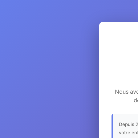
Nous avon
d
Depuis 2
votre en