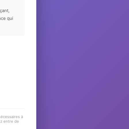
çant,
nce qui
 nécessaires à
ez entre de