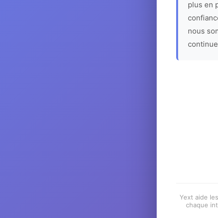
plus en p
confiance
nous som
continue
Yext aide les
chaque int