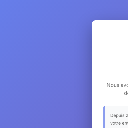
Nous avon
d
Depuis 2
votre en