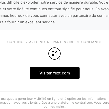
lus difficile d'exploiter notre service de manière durable. Votre
 et votre fidélité continues ont tout signifié pour nous. En avan
mes heureux de vous connecter avec un partenaire de confia
ra à fournir un excellent service.
CONTINUEZ AVEC NOTRE PARTENAIRE DE CONFIANCE
Visiter Yext.com
 marques à gérer leur visibilité en ligne et à optimiser les informations
eraction avec vos clients grâce à une plateforme centralisée. Vous ser
bonnes mains.