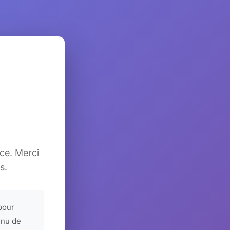
ice. Merci
s.
pour
enu de