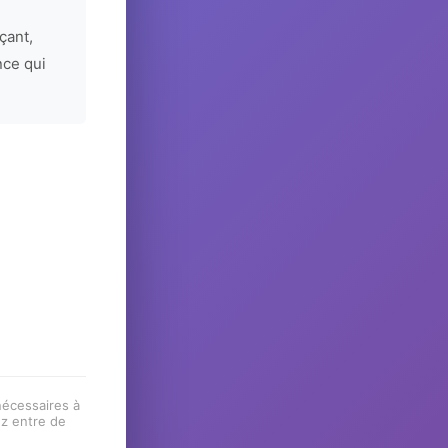
çant,
nce qui
 nécessaires à
ez entre de