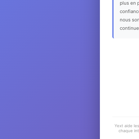
plus en p
confiance
nous som
continue
Yext aide les
chaque int