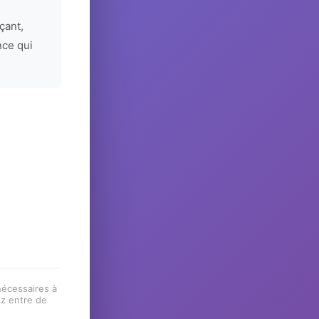
çant,
nce qui
 nécessaires à
ez entre de