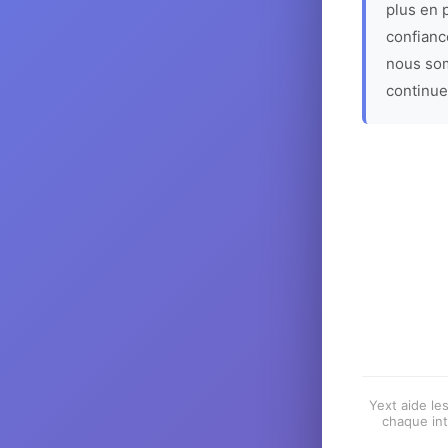
plus en p
confiance
nous som
continue
Yext aide les
chaque int