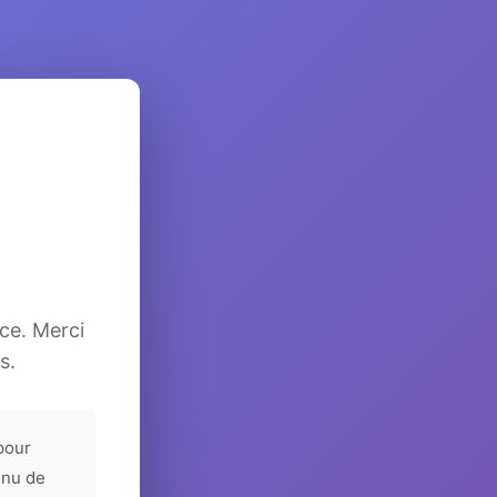
ice. Merci
s.
pour
enu de