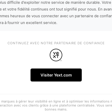
lus difficile d'exploiter notre service de manière durable. Votre
 et votre fidélité continues ont tout signifié pour nous. En avan
mes heureux de vous connecter avec un partenaire de confia
ra à fournir un excellent service.
CONTINUEZ AVEC NOTRE PARTENAIRE DE CONFIANCE
Visiter Yext.com
 marques à gérer leur visibilité en ligne et à optimiser les informations
eraction avec vos clients grâce à une plateforme centralisée. Vous ser
bonnes mains.