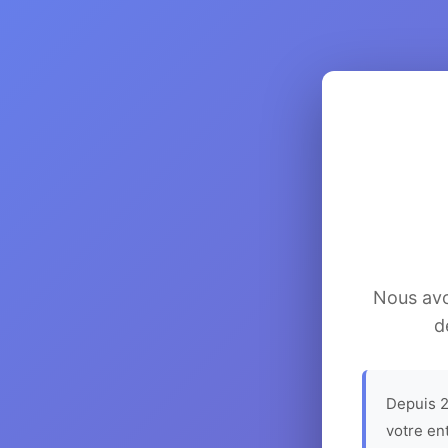
Nous avon
d
Depuis 2
votre en