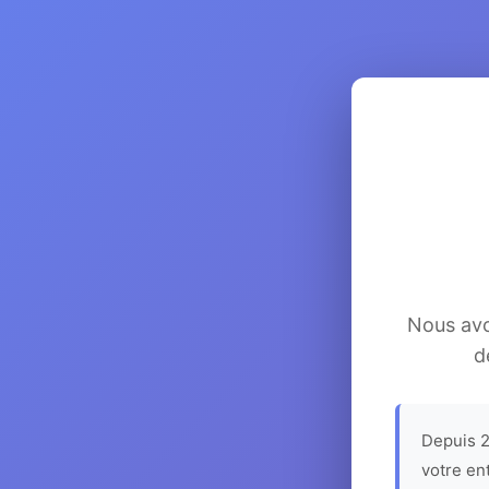
Nous avon
d
Depuis 2
votre en