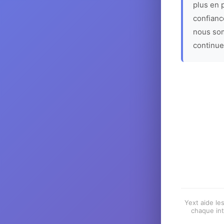
plus en p
confiance
nous som
continue
Yext aide les
chaque int