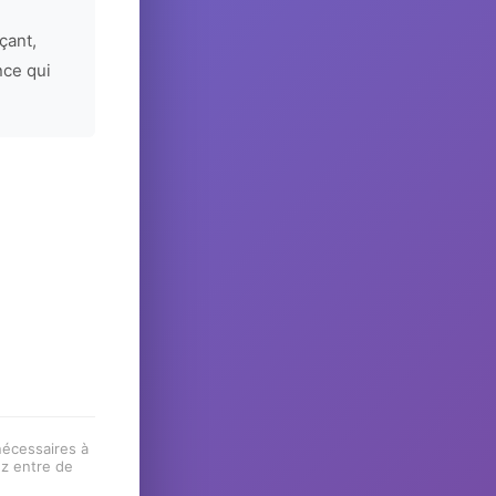
çant,
nce qui
 nécessaires à
ez entre de