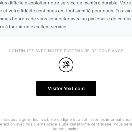
lus difficile d'exploiter notre service de manière durable. Votre
 et votre fidélité continues ont tout signifié pour nous. En avan
mes heureux de vous connecter avec un partenaire de confia
ra à fournir un excellent service.
CONTINUEZ AVEC NOTRE PARTENAIRE DE CONFIANCE
Visiter Yext.com
 marques à gérer leur visibilité en ligne et à optimiser les informations
eraction avec vos clients grâce à une plateforme centralisée. Vous ser
bonnes mains.