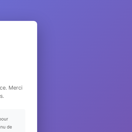
ice. Merci
s.
pour
enu de