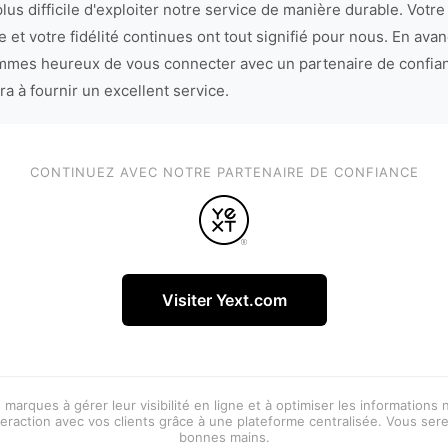
lus difficile d'exploiter notre service de manière durable. Votre
 et votre fidélité continues ont tout signifié pour nous. En avan
mes heureux de vous connecter avec un partenaire de confia
ra à fournir un excellent service.
CONTINUEZ AVEC NOTRE PARTENAIRE DE CONFIANCE
Visiter Yext.com
 marques à gérer leur visibilité en ligne et à optimiser les informations
eraction avec vos clients grâce à une plateforme centralisée. Vous ser
bonnes mains.