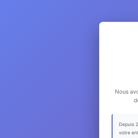
Nous avon
d
Depuis 2
votre en