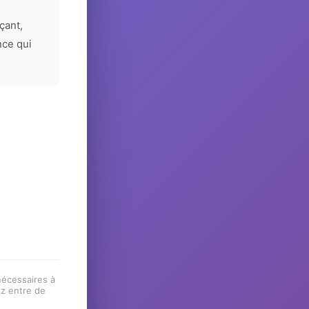
çant,
nce qui
 nécessaires à
ez entre de