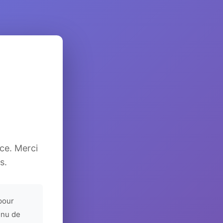
ice. Merci
s.
pour
enu de