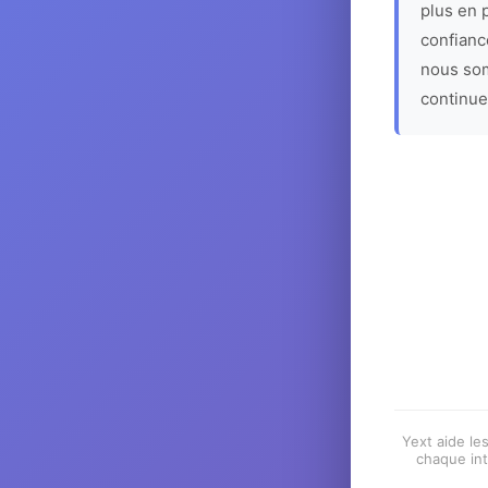
plus en p
confiance
nous som
continue
Yext aide les
chaque int