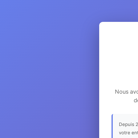
Nous avon
d
Depuis 2
votre en