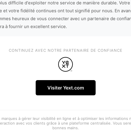
lus difficile d'exploiter notre service de manière durable. Votre
 et votre fidélité continues ont tout signifié pour nous. En avan
mes heureux de vous connecter avec un partenaire de confia
ra à fournir un excellent service.
CONTINUEZ AVEC NOTRE PARTENAIRE DE CONFIANCE
Visiter Yext.com
 marques à gérer leur visibilité en ligne et à optimiser les informations
eraction avec vos clients grâce à une plateforme centralisée. Vous ser
bonnes mains.