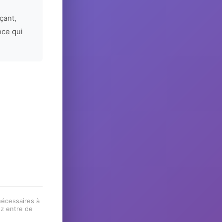
çant,
nce qui
 nécessaires à
ez entre de