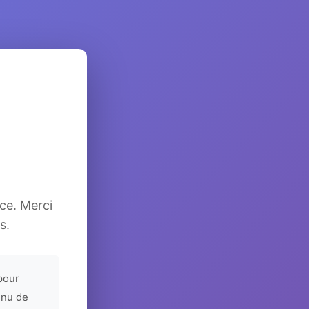
ice. Merci
s.
pour
enu de