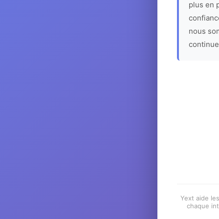
plus en p
confiance
nous som
continue
Yext aide les
chaque int