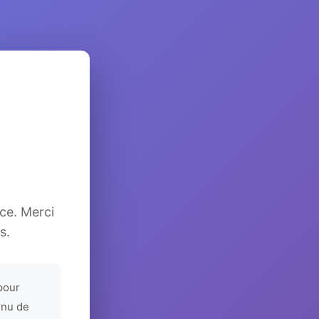
ice. Merci
s.
pour
enu de