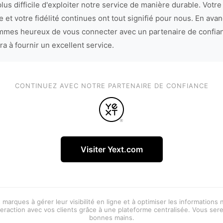
lus difficile d'exploiter notre service de manière durable. Votre
 et votre fidélité continues ont tout signifié pour nous. En avan
mes heureux de vous connecter avec un partenaire de confia
ra à fournir un excellent service.
CONTINUEZ AVEC NOTRE PARTENAIRE DE CONFIANCE
Visiter Yext.com
 marques à gérer leur visibilité en ligne et à optimiser les informations
eraction avec vos clients grâce à une plateforme centralisée. Vous ser
bonnes mains.