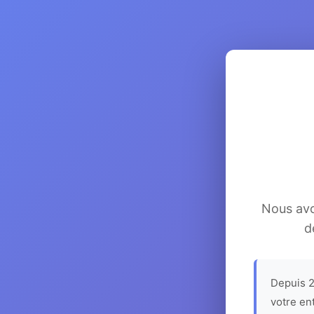
Nous avon
d
Depuis 2
votre en