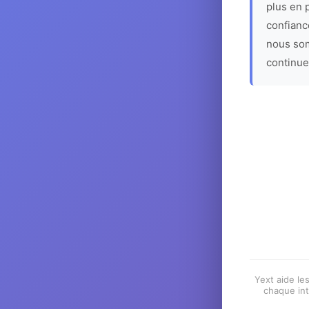
plus en p
confiance
nous som
continue
Yext aide les
chaque int