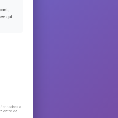
çant,
nce qui
 nécessaires à
ez entre de