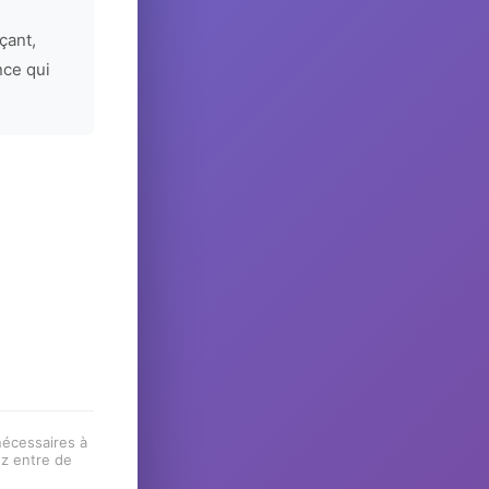
çant,
nce qui
 nécessaires à
ez entre de