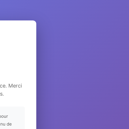
ice. Merci
s.
pour
enu de