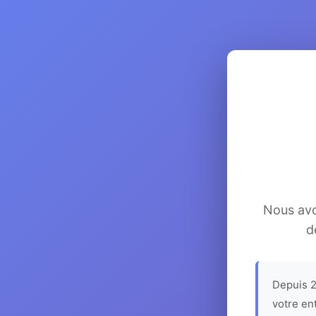
Nous avon
d
Depuis 2
votre en