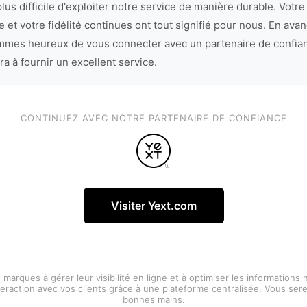
lus difficile d'exploiter notre service de manière durable. Votre
 et votre fidélité continues ont tout signifié pour nous. En avan
mes heureux de vous connecter avec un partenaire de confia
ra à fournir un excellent service.
CONTINUEZ AVEC NOTRE PARTENAIRE DE CONFIANCE
Visiter Yext.com
 marques à gérer leur visibilité en ligne et à optimiser les informations
eraction avec vos clients grâce à une plateforme centralisée. Vous ser
bonnes mains.