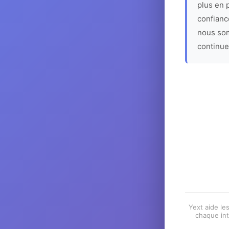
plus en p
confiance
nous som
continue
Yext aide les
chaque int