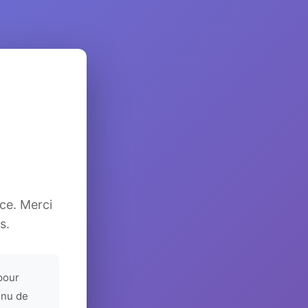
ice. Merci
s.
pour
enu de