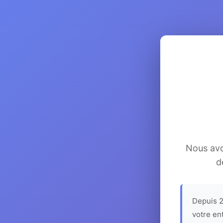
Nous avon
d
Depuis 2
votre en