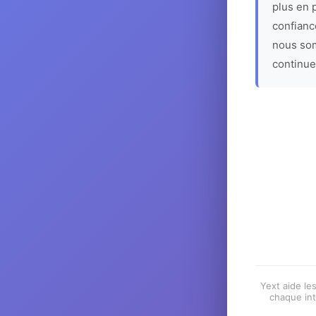
plus en p
confiance
nous som
continue
Yext aide les
chaque int