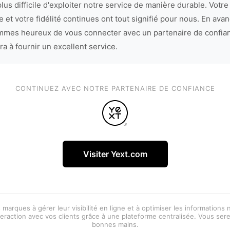
lus difficile d'exploiter notre service de manière durable. Votre
 et votre fidélité continues ont tout signifié pour nous. En avan
mes heureux de vous connecter avec un partenaire de confia
ra à fournir un excellent service.
CONTINUEZ AVEC NOTRE PARTENAIRE DE CONFIANCE
Visiter Yext.com
 marques à gérer leur visibilité en ligne et à optimiser les informations
eraction avec vos clients grâce à une plateforme centralisée. Vous ser
bonnes mains.