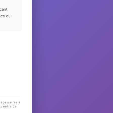
çant,
nce qui
 nécessaires à
ez entre de