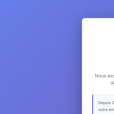
Nous avon
d
Depuis 2
votre en