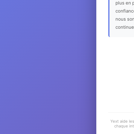
plus en p
confiance
nous som
continue
Yext aide les
chaque int