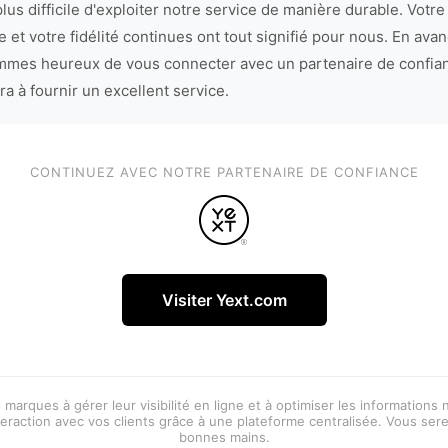
lus difficile d'exploiter notre service de manière durable. Votre
 et votre fidélité continues ont tout signifié pour nous. En avan
mes heureux de vous connecter avec un partenaire de confia
ra à fournir un excellent service.
CONTINUEZ AVEC NOTRE PARTENAIRE DE CONFIANCE
Visiter Yext.com
 marques à gérer leur visibilité en ligne et à optimiser les informations
eraction avec vos clients grâce à une plateforme centralisée. Vous ser
bonnes mains.