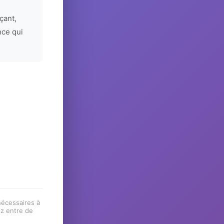
çant,
nce qui
 nécessaires à
ez entre de