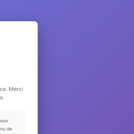
ice. Merci
s.
pour
enu de