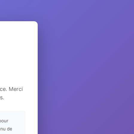
ice. Merci
s.
pour
enu de