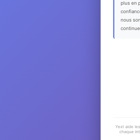
plus en p
confiance
nous som
continue
Yext aide les
chaque int