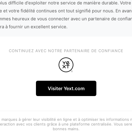
lus difficile d'exploiter notre service de manière durable. Votre
 et votre fidélité continues ont tout signifié pour nous. En avan
mes heureux de vous connecter avec un partenaire de confia
ra à fournir un excellent service.
CONTINUEZ AVEC NOTRE PARTENAIRE DE CONFIANCE
Visiter Yext.com
 marques à gérer leur visibilité en ligne et à optimiser les informations
eraction avec vos clients grâce à une plateforme centralisée. Vous ser
bonnes mains.