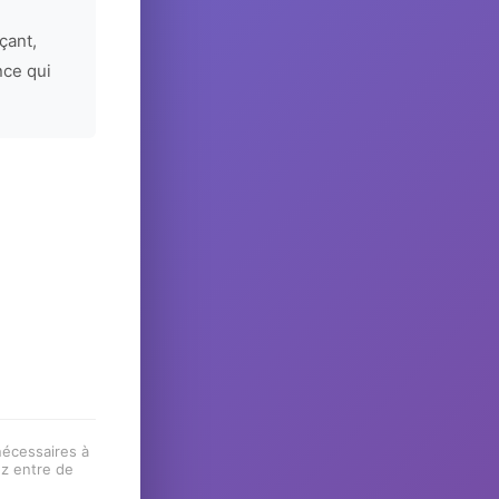
çant,
nce qui
 nécessaires à
ez entre de