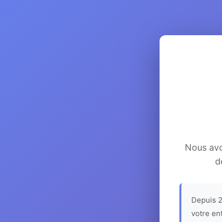
Nous avon
d
Depuis 2
votre en