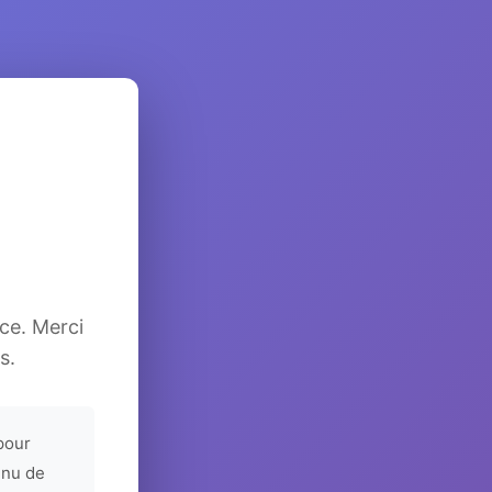
ice. Merci
s.
pour
enu de