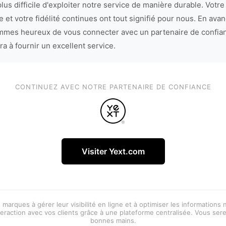
lus difficile d'exploiter notre service de manière durable. Votre
 et votre fidélité continues ont tout signifié pour nous. En avan
mes heureux de vous connecter avec un partenaire de confia
ra à fournir un excellent service.
CONTINUEZ AVEC NOTRE PARTENAIRE DE CONFIANCE
Visiter Yext.com
 marques à gérer leur visibilité en ligne et à optimiser les informations
eraction avec vos clients grâce à une plateforme centralisée. Vous ser
bonnes mains.