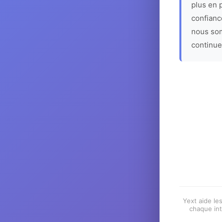
plus en p
confiance
nous som
continue
Yext aide les
chaque int