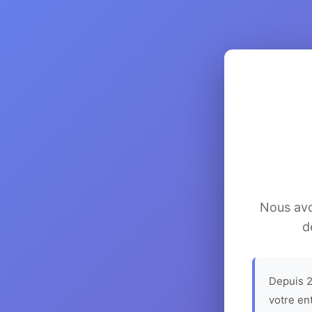
Nous avon
d
Depuis 2
votre en