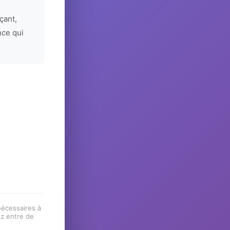
çant,
nce qui
 nécessaires à
ez entre de