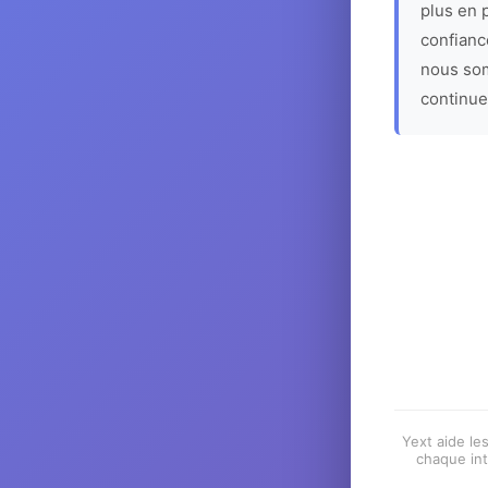
plus en p
confiance
nous som
continue
Yext aide les
chaque int