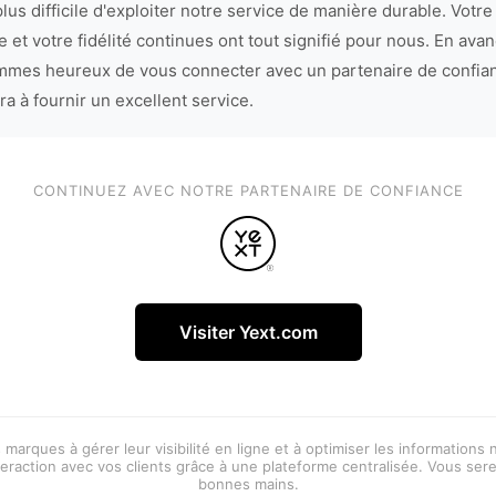
lus difficile d'exploiter notre service de manière durable. Votre
 et votre fidélité continues ont tout signifié pour nous. En avan
mes heureux de vous connecter avec un partenaire de confia
ra à fournir un excellent service.
CONTINUEZ AVEC NOTRE PARTENAIRE DE CONFIANCE
Visiter Yext.com
 marques à gérer leur visibilité en ligne et à optimiser les informations
eraction avec vos clients grâce à une plateforme centralisée. Vous ser
bonnes mains.