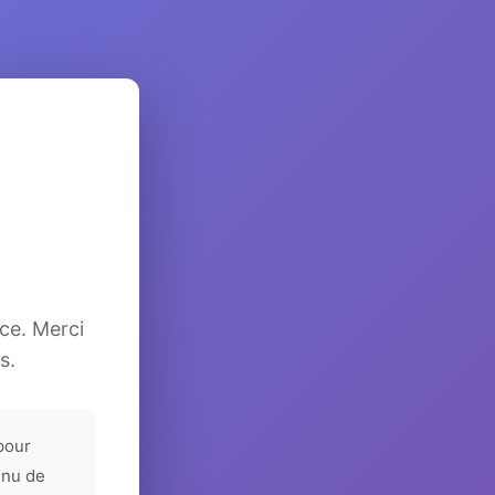
ice. Merci
s.
pour
enu de