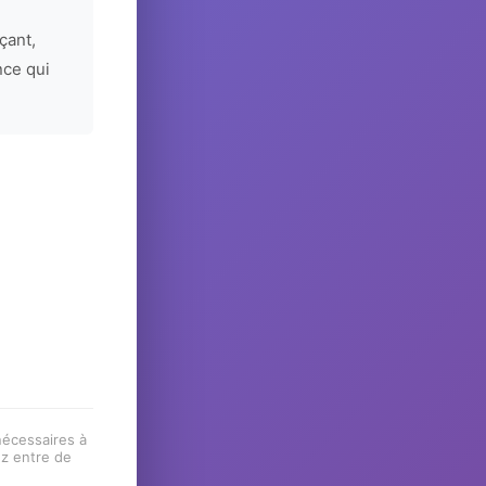
çant,
nce qui
 nécessaires à
ez entre de