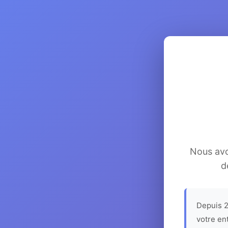
Nous avon
d
Depuis 2
votre en