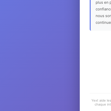
plus en p
confiance
nous som
continue
Yext aide les
chaque int