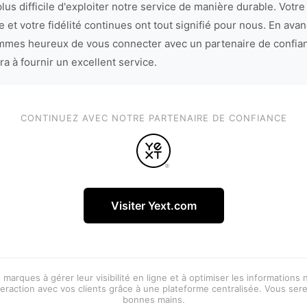
lus difficile d'exploiter notre service de manière durable. Votre
 et votre fidélité continues ont tout signifié pour nous. En avan
mes heureux de vous connecter avec un partenaire de confia
ra à fournir un excellent service.
CONTINUEZ AVEC NOTRE PARTENAIRE DE CONFIANCE
Visiter Yext.com
 marques à gérer leur visibilité en ligne et à optimiser les informations
eraction avec vos clients grâce à une plateforme centralisée. Vous ser
bonnes mains.