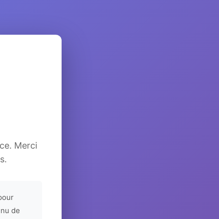
ice. Merci
s.
pour
enu de