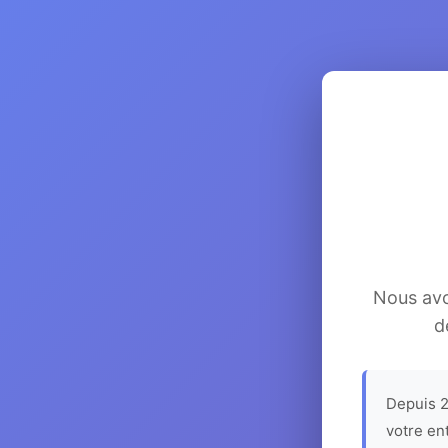
Nous avon
d
Depuis 2
votre en