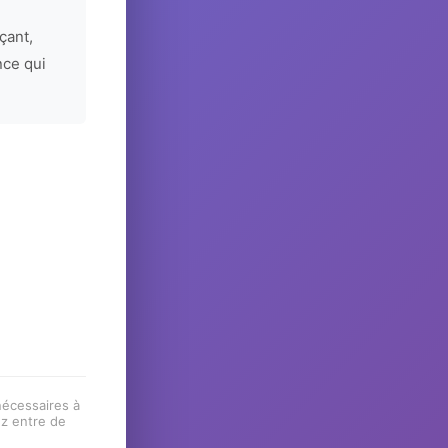
çant,
nce qui
 nécessaires à
ez entre de