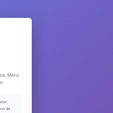
ice. Merci
s.
pour
enu de