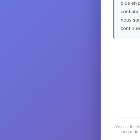
plus en p
confiance
nous som
continue
Yext aide les
chaque int