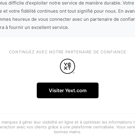
lus difficile d'exploiter notre service de manière durable. Votre
 et votre fidélité continues ont tout signifié pour nous. En avan
mes heureux de vous connecter avec un partenaire de confia
ra à fournir un excellent service.
CONTINUEZ AVEC NOTRE PARTENAIRE DE CONFIANCE
Visiter Yext.com
 marques à gérer leur visibilité en ligne et à optimiser les informations
eraction avec vos clients grâce à une plateforme centralisée. Vous ser
bonnes mains.