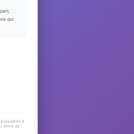
çant,
nce qui
 nécessaires à
ez entre de