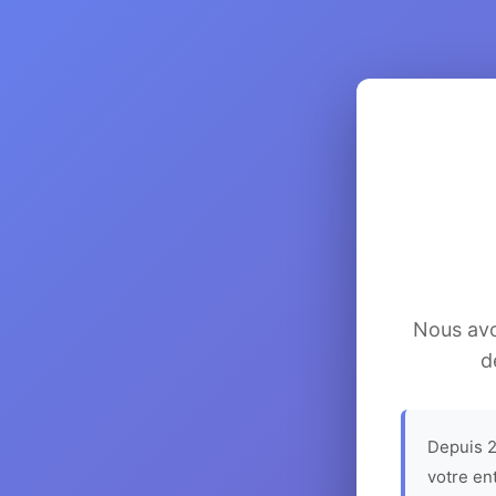
Nous avon
d
Depuis 2
votre en