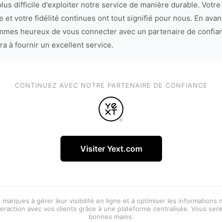
lus difficile d'exploiter notre service de manière durable. Votre
 et votre fidélité continues ont tout signifié pour nous. En avan
mes heureux de vous connecter avec un partenaire de confia
ra à fournir un excellent service.
CONTINUEZ AVEC NOTRE PARTENAIRE DE CONFIANCE
Visiter Yext.com
 marques à gérer leur visibilité en ligne et à optimiser les informations
eraction avec vos clients grâce à une plateforme centralisée. Vous ser
bonnes mains.