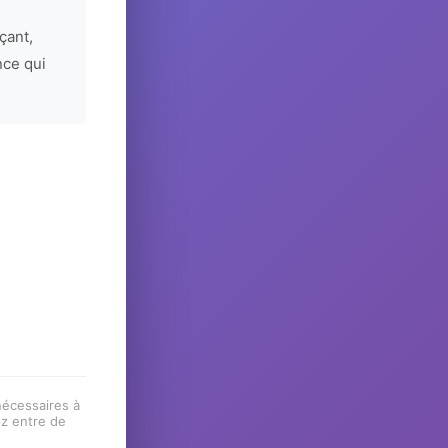
çant,
nce qui
 nécessaires à
ez entre de