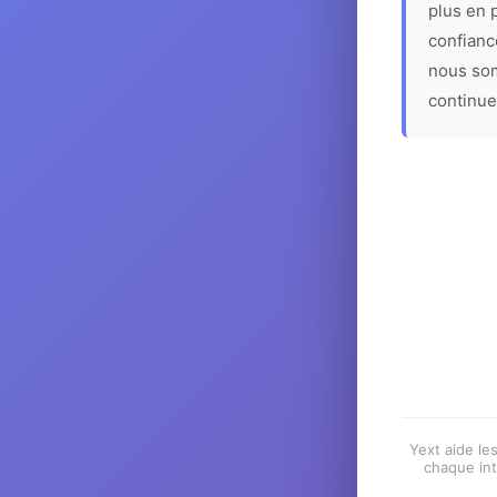
plus en p
confiance
nous som
continue
Yext aide les
chaque int