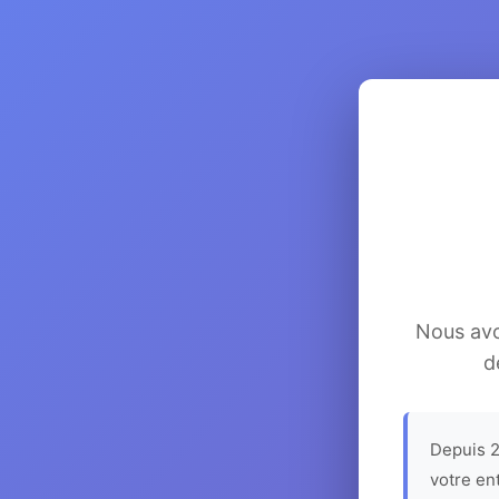
Nous avon
d
Depuis 2
votre en