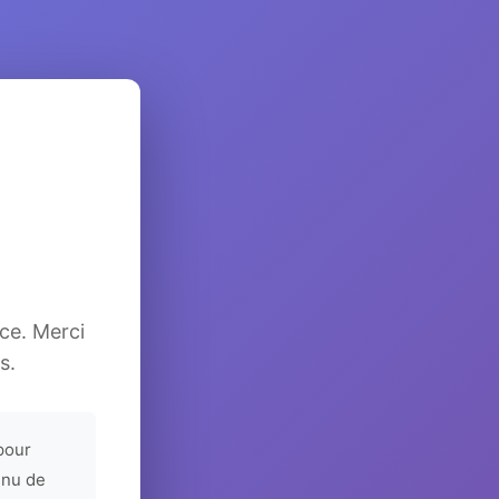
ice. Merci
s.
pour
enu de