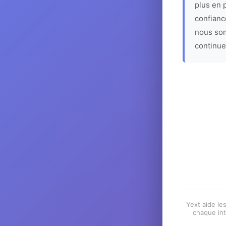
plus en p
confiance
nous som
continue
Yext aide les
chaque int