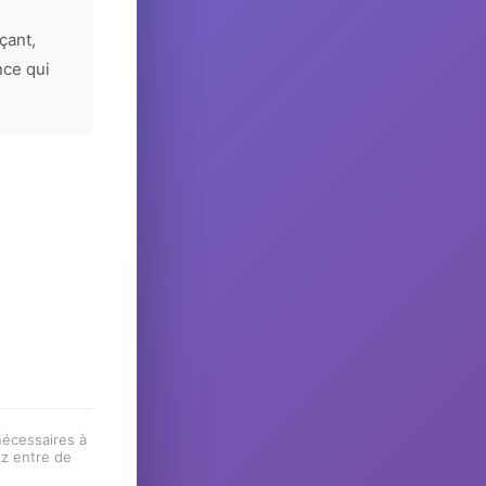
çant,
nce qui
 nécessaires à
ez entre de