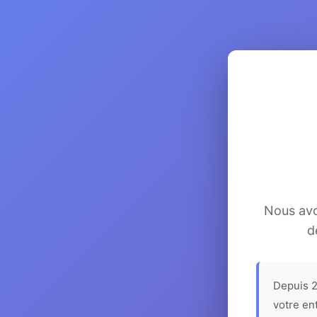
Nous avon
d
Depuis 2
votre en