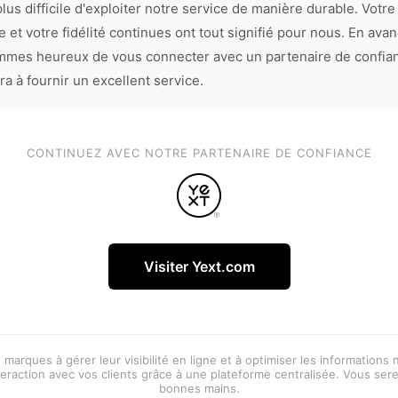
lus difficile d'exploiter notre service de manière durable. Votre
 et votre fidélité continues ont tout signifié pour nous. En avan
mes heureux de vous connecter avec un partenaire de confia
ra à fournir un excellent service.
CONTINUEZ AVEC NOTRE PARTENAIRE DE CONFIANCE
Visiter Yext.com
 marques à gérer leur visibilité en ligne et à optimiser les informations
eraction avec vos clients grâce à une plateforme centralisée. Vous ser
bonnes mains.