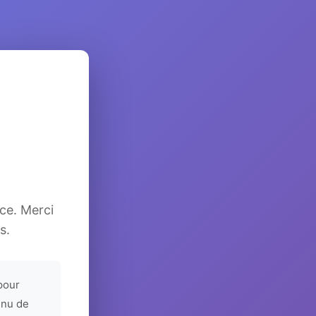
ice. Merci
s.
pour
enu de