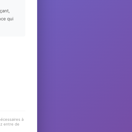
çant,
nce qui
 nécessaires à
ez entre de