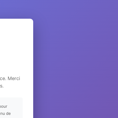
ice. Merci
s.
pour
enu de