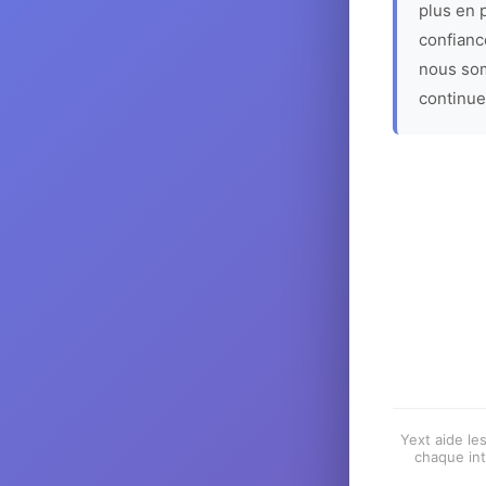
plus en p
confiance
nous som
continue
Yext aide les
chaque int