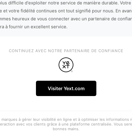
lus difficile d'exploiter notre service de manière durable. Votre
 et votre fidélité continues ont tout signifié pour nous. En avan
mes heureux de vous connecter avec un partenaire de confia
ra à fournir un excellent service.
CONTINUEZ AVEC NOTRE PARTENAIRE DE CONFIANCE
Visiter Yext.com
 marques à gérer leur visibilité en ligne et à optimiser les informations
eraction avec vos clients grâce à une plateforme centralisée. Vous ser
bonnes mains.