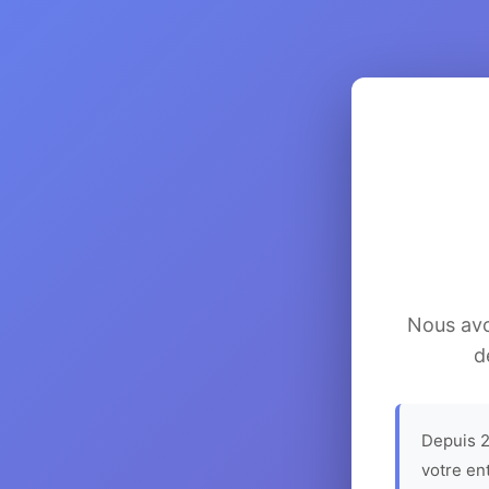
Nous avon
d
Depuis 2
votre en