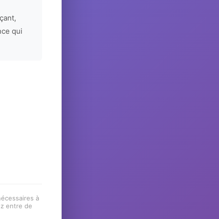
çant,
nce qui
 nécessaires à
ez entre de