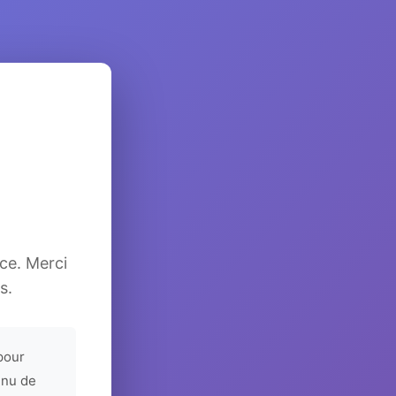
ice. Merci
s.
pour
enu de