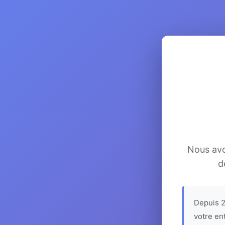
Nous avon
d
Depuis 2
votre en