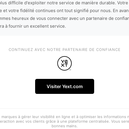
lus difficile d'exploiter notre service de manière durable. Votre
 et votre fidélité continues ont tout signifié pour nous. En avan
mes heureux de vous connecter avec un partenaire de confia
ra à fournir un excellent service.
CONTINUEZ AVEC NOTRE PARTENAIRE DE CONFIANCE
Visiter Yext.com
 marques à gérer leur visibilité en ligne et à optimiser les informations
eraction avec vos clients grâce à une plateforme centralisée. Vous ser
bonnes mains.