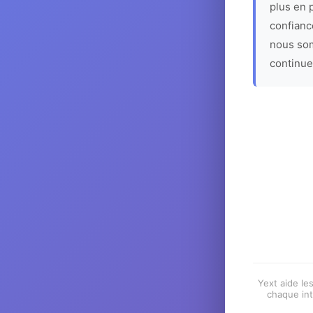
plus en p
confiance
nous som
continue
Yext aide les
chaque int