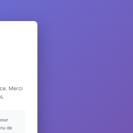
ice. Merci
s.
pour
enu de