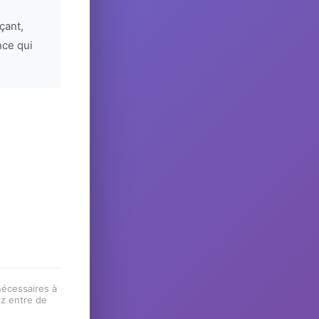
çant,
nce qui
 nécessaires à
ez entre de