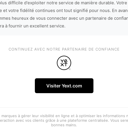
lus difficile d'exploiter notre service de manière durable. Votre
 et votre fidélité continues ont tout signifié pour nous. En avan
mes heureux de vous connecter avec un partenaire de confia
ra à fournir un excellent service.
CONTINUEZ AVEC NOTRE PARTENAIRE DE CONFIANCE
Visiter Yext.com
 marques à gérer leur visibilité en ligne et à optimiser les informations
eraction avec vos clients grâce à une plateforme centralisée. Vous ser
bonnes mains.