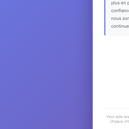
plus en p
confiance
nous som
continue
Yext aide les
chaque int