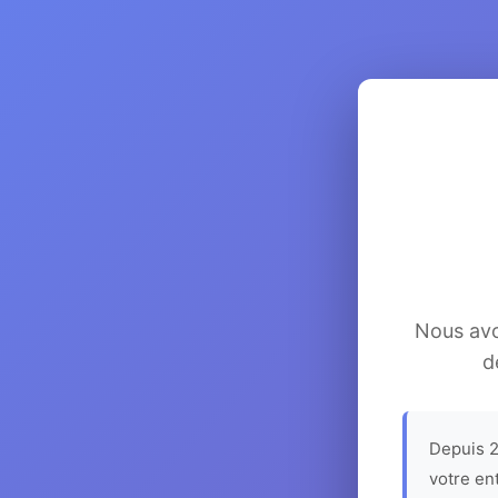
Nous avon
d
Depuis 2
votre en