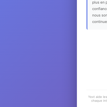
plus en p
confiance
nous som
continue
Yext aide les
chaque int