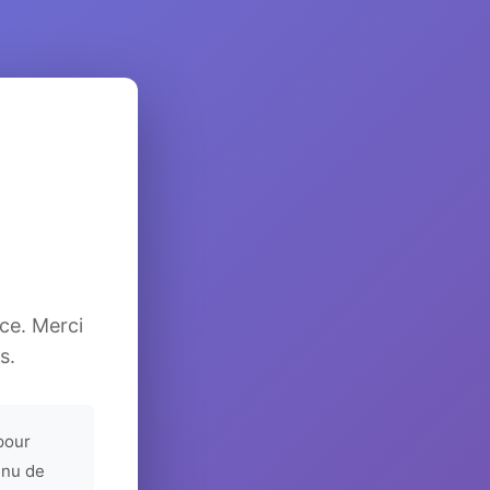
ice. Merci
s.
pour
enu de