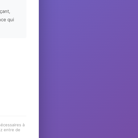
çant,
nce qui
 nécessaires à
ez entre de