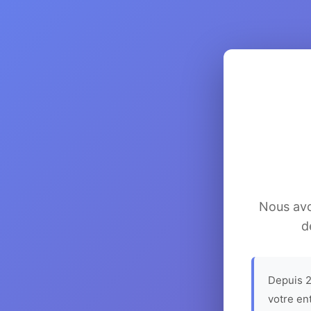
Nous avon
d
Depuis 2
votre en