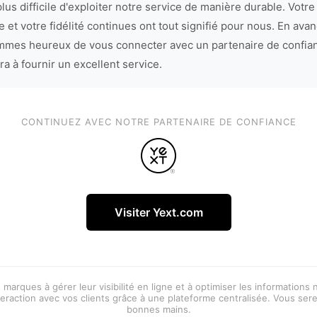
lus difficile d'exploiter notre service de manière durable. Votre
 et votre fidélité continues ont tout signifié pour nous. En avan
mes heureux de vous connecter avec un partenaire de confia
ra à fournir un excellent service.
CONTINUEZ AVEC NOTRE PARTENAIRE DE CONFIANCE
Visiter Yext.com
 marques à gérer leur visibilité en ligne et à optimiser les informations
eraction avec vos clients grâce à une plateforme centralisée. Vous ser
bonnes mains.