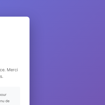
ice. Merci
s.
pour
enu de