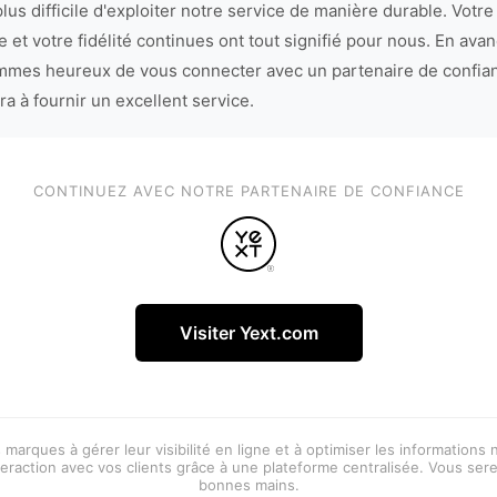
lus difficile d'exploiter notre service de manière durable. Votre
 et votre fidélité continues ont tout signifié pour nous. En avan
mes heureux de vous connecter avec un partenaire de confia
ra à fournir un excellent service.
CONTINUEZ AVEC NOTRE PARTENAIRE DE CONFIANCE
Visiter Yext.com
 marques à gérer leur visibilité en ligne et à optimiser les informations
eraction avec vos clients grâce à une plateforme centralisée. Vous ser
bonnes mains.