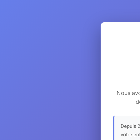
Nous avon
d
Depuis 2
votre en