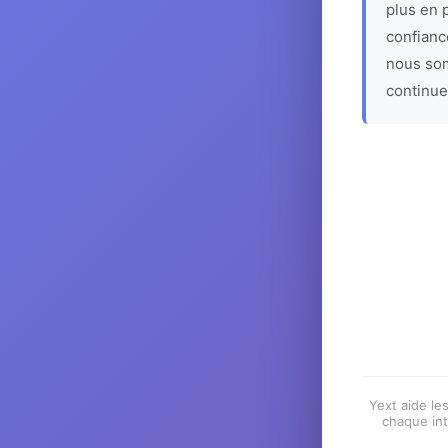
plus en p
confiance
nous som
continue
Yext aide les
chaque int