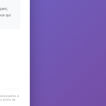
çant,
nce qui
 nécessaires à
ez entre de