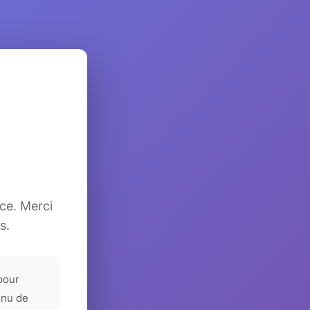
ice. Merci
s.
pour
enu de