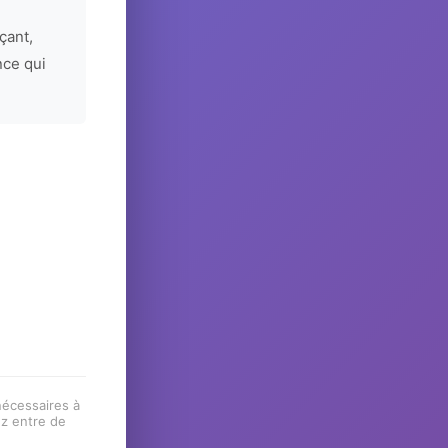
çant,
nce qui
 nécessaires à
ez entre de