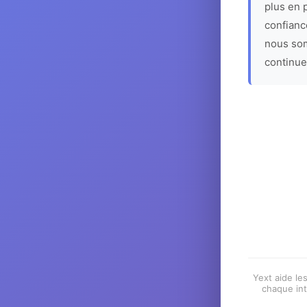
plus en p
confiance
nous som
continue
Yext aide les
chaque int