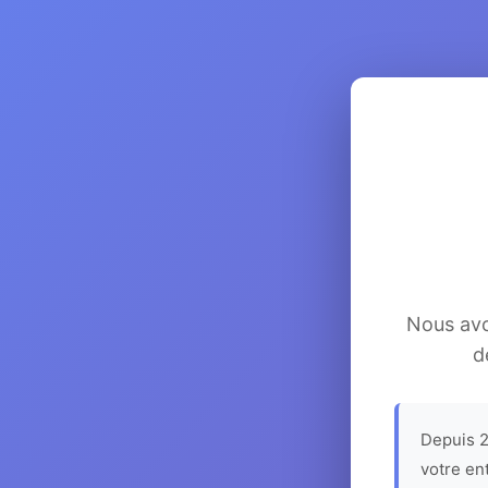
Nous avon
d
Depuis 2
votre en