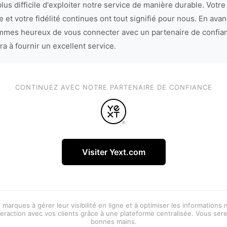
lus difficile d'exploiter notre service de manière durable. Votre
 et votre fidélité continues ont tout signifié pour nous. En avan
mes heureux de vous connecter avec un partenaire de confia
ra à fournir un excellent service.
CONTINUEZ AVEC NOTRE PARTENAIRE DE CONFIANCE
Visiter Yext.com
 marques à gérer leur visibilité en ligne et à optimiser les informations
eraction avec vos clients grâce à une plateforme centralisée. Vous ser
bonnes mains.