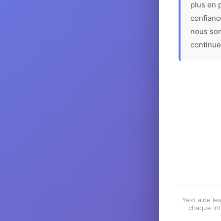
plus en p
confiance
nous som
continue
Yext aide les
chaque int