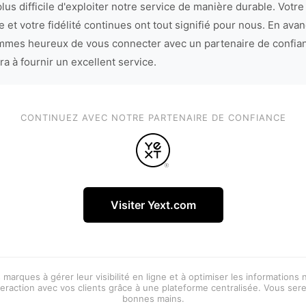
lus difficile d'exploiter notre service de manière durable. Votre
 et votre fidélité continues ont tout signifié pour nous. En avan
mes heureux de vous connecter avec un partenaire de confia
ra à fournir un excellent service.
CONTINUEZ AVEC NOTRE PARTENAIRE DE CONFIANCE
Visiter Yext.com
 marques à gérer leur visibilité en ligne et à optimiser les informations
eraction avec vos clients grâce à une plateforme centralisée. Vous ser
bonnes mains.