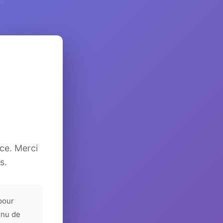
ice. Merci
s.
pour
enu de