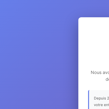
Nous avon
d
Depuis 2
votre en