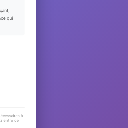
çant,
nce qui
 nécessaires à
ez entre de