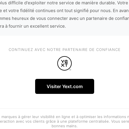
lus difficile d'exploiter notre service de manière durable. Votre
 et votre fidélité continues ont tout signifié pour nous. En avan
mes heureux de vous connecter avec un partenaire de confia
ra à fournir un excellent service.
CONTINUEZ AVEC NOTRE PARTENAIRE DE CONFIANCE
Visiter Yext.com
 marques à gérer leur visibilité en ligne et à optimiser les informations
eraction avec vos clients grâce à une plateforme centralisée. Vous ser
bonnes mains.