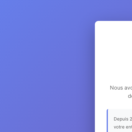
Nous avon
d
Depuis 2
votre en