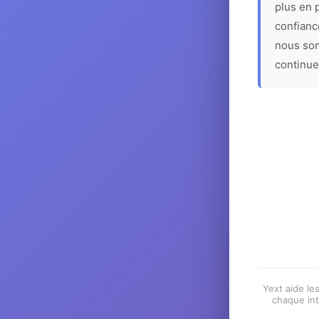
plus en p
confiance
nous som
continue
Yext aide les
chaque int