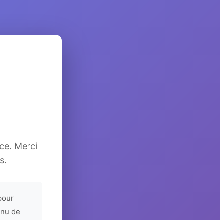
ice. Merci
s.
pour
enu de