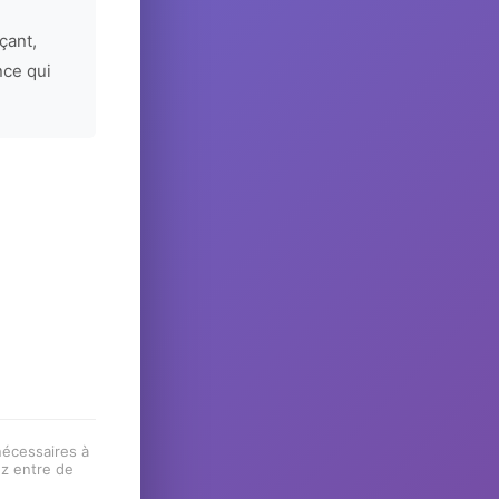
çant,
nce qui
 nécessaires à
ez entre de