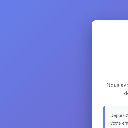
Nous avon
d
Depuis 2
votre en