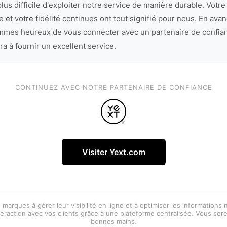
lus difficile d'exploiter notre service de manière durable. Votre
 et votre fidélité continues ont tout signifié pour nous. En avan
mes heureux de vous connecter avec un partenaire de confia
ra à fournir un excellent service.
CONTINUEZ AVEC NOTRE PARTENAIRE DE CONFIANCE
Visiter Yext.com
 marques à gérer leur visibilité en ligne et à optimiser les informations
eraction avec vos clients grâce à une plateforme centralisée. Vous ser
bonnes mains.