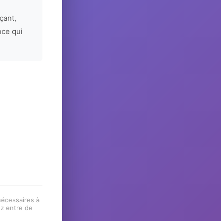
çant,
nce qui
 nécessaires à
ez entre de