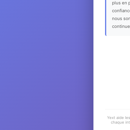
plus en p
confiance
nous som
continue
Yext aide les
chaque int