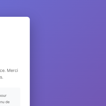
ice. Merci
s.
pour
enu de