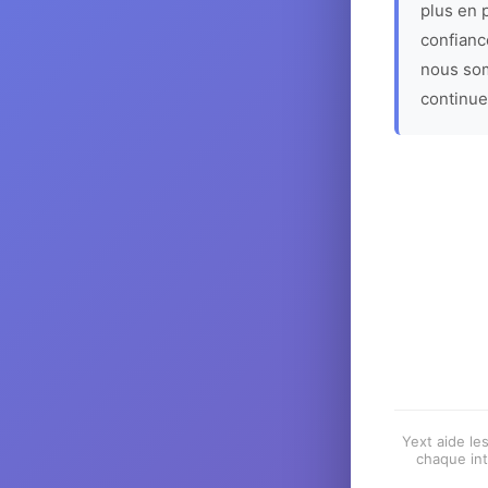
plus en p
confiance
nous som
continue
Yext aide les
chaque int