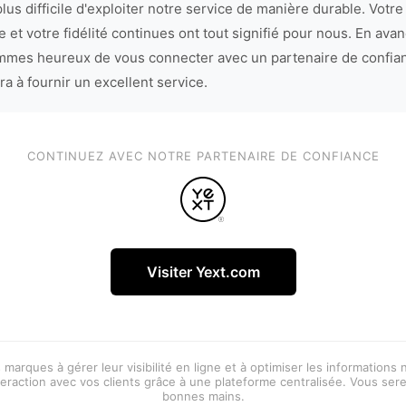
lus difficile d'exploiter notre service de manière durable. Votre
 et votre fidélité continues ont tout signifié pour nous. En avan
mes heureux de vous connecter avec un partenaire de confia
ra à fournir un excellent service.
CONTINUEZ AVEC NOTRE PARTENAIRE DE CONFIANCE
Visiter Yext.com
 marques à gérer leur visibilité en ligne et à optimiser les informations
eraction avec vos clients grâce à une plateforme centralisée. Vous ser
bonnes mains.