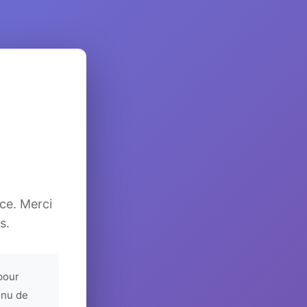
ice. Merci
s.
pour
enu de