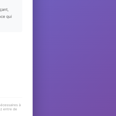
çant,
nce qui
 nécessaires à
ez entre de