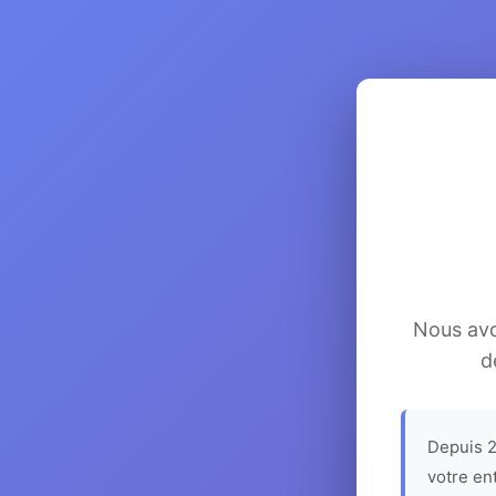
Nous avon
d
Depuis 2
votre en