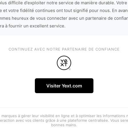
lus difficile d'exploiter notre service de manière durable. Votre
 et votre fidélité continues ont tout signifié pour nous. En avan
mes heureux de vous connecter avec un partenaire de confia
ra à fournir un excellent service.
CONTINUEZ AVEC NOTRE PARTENAIRE DE CONFIANCE
Visiter Yext.com
 marques à gérer leur visibilité en ligne et à optimiser les informations
eraction avec vos clients grâce à une plateforme centralisée. Vous ser
bonnes mains.