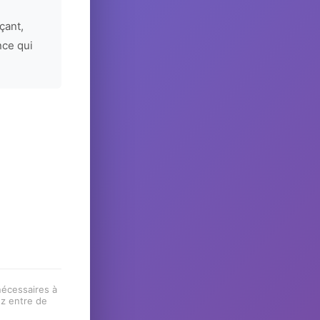
çant,
nce qui
 nécessaires à
ez entre de