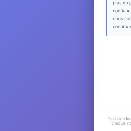
plus en p
confiance
nous som
continue
Yext aide les
chaque int