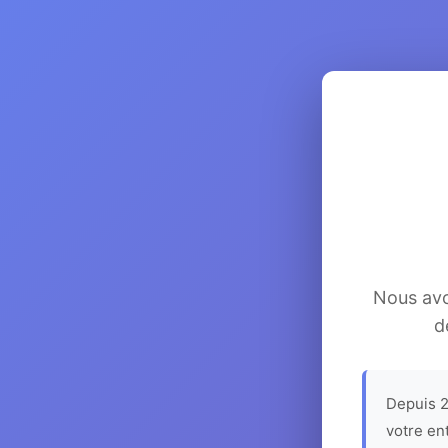
Nous avon
d
Depuis 2
votre en