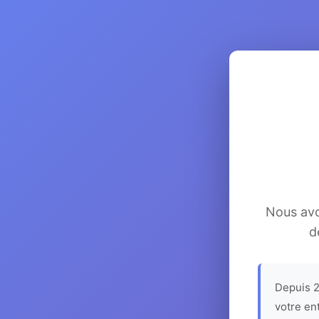
Nous avon
d
Depuis 2
votre en