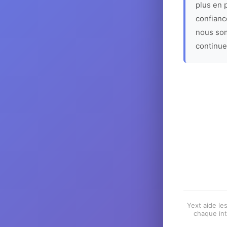
plus en p
confiance
nous som
continue
Yext aide les
chaque int