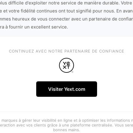
lus difficile d'exploiter notre service de manière durable. Votre
 et votre fidélité continues ont tout signifié pour nous. En avan
mes heureux de vous connecter avec un partenaire de confia
ra à fournir un excellent service.
CONTINUEZ AVEC NOTRE PARTENAIRE DE CONFIANCE
Visiter Yext.com
 marques à gérer leur visibilité en ligne et à optimiser les informations
eraction avec vos clients grâce à une plateforme centralisée. Vous ser
bonnes mains.