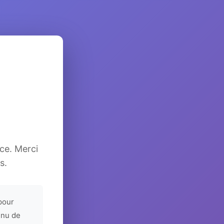
ice. Merci
s.
pour
enu de