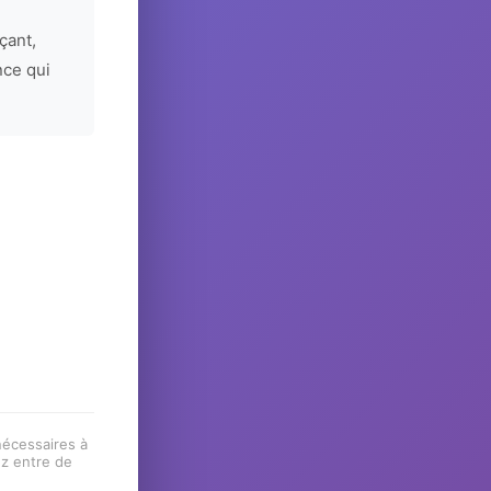
çant,
nce qui
 nécessaires à
ez entre de