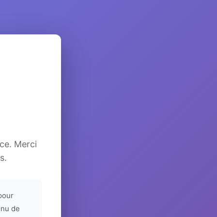
ice. Merci
s.
pour
enu de