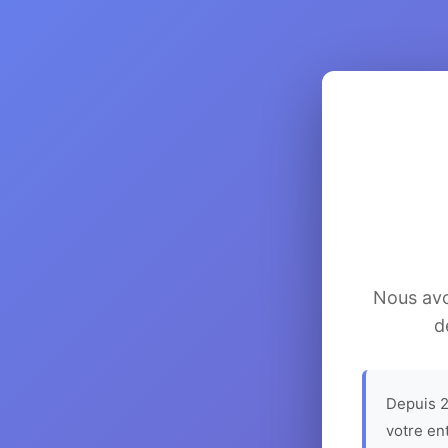
Nous avon
d
Depuis 2
votre en