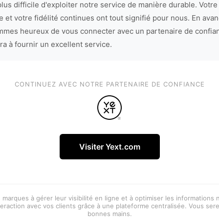
lus difficile d'exploiter notre service de manière durable. Votre
 et votre fidélité continues ont tout signifié pour nous. En avan
mes heureux de vous connecter avec un partenaire de confia
ra à fournir un excellent service.
CONTINUEZ AVEC NOTRE PARTENAIRE DE CONFIANCE
Visiter Yext.com
 marques à gérer leur visibilité en ligne et à optimiser les informations
eraction avec vos clients grâce à une plateforme centralisée. Vous ser
bonnes mains.