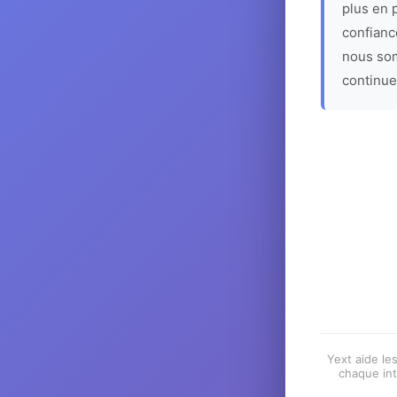
plus en p
confiance
nous som
continue
Yext aide les
chaque int