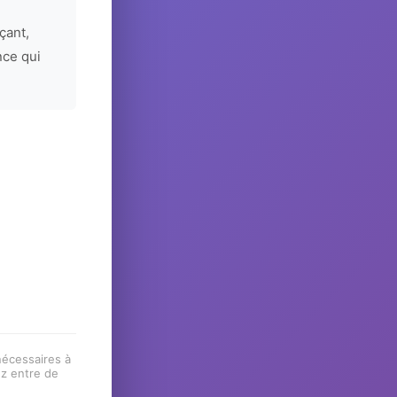
çant,
nce qui
 nécessaires à
ez entre de