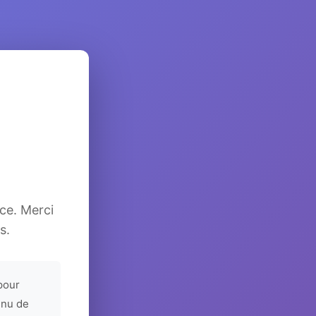
ice. Merci
s.
pour
enu de