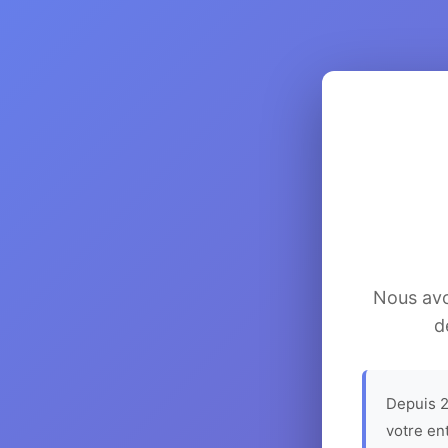
Nous avon
d
Depuis 2
votre en