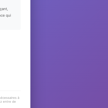
çant,
nce qui
 nécessaires à
ez entre de