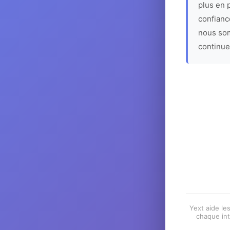
plus en p
confiance
nous som
continue
Yext aide les
chaque int