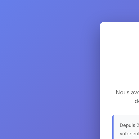
Nous avon
d
Depuis 2
votre en