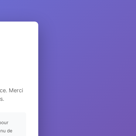
ice. Merci
s.
pour
enu de