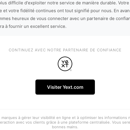
lus difficile d'exploiter notre service de manière durable. Votre
 et votre fidélité continues ont tout signifié pour nous. En avan
mes heureux de vous connecter avec un partenaire de confia
ra à fournir un excellent service.
CONTINUEZ AVEC NOTRE PARTENAIRE DE CONFIANCE
Visiter Yext.com
 marques à gérer leur visibilité en ligne et à optimiser les informations
eraction avec vos clients grâce à une plateforme centralisée. Vous ser
bonnes mains.