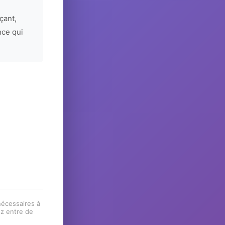
çant,
nce qui
 nécessaires à
ez entre de