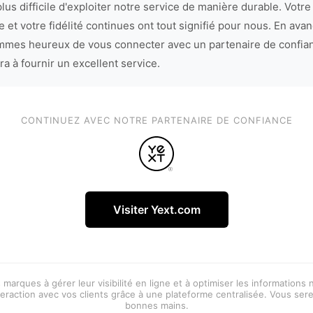
lus difficile d'exploiter notre service de manière durable. Votre
 et votre fidélité continues ont tout signifié pour nous. En avan
mes heureux de vous connecter avec un partenaire de confia
ra à fournir un excellent service.
CONTINUEZ AVEC NOTRE PARTENAIRE DE CONFIANCE
Visiter Yext.com
 marques à gérer leur visibilité en ligne et à optimiser les informations
eraction avec vos clients grâce à une plateforme centralisée. Vous ser
bonnes mains.