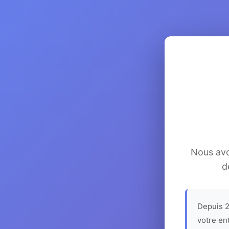
Nous avon
d
Depuis 2
votre en