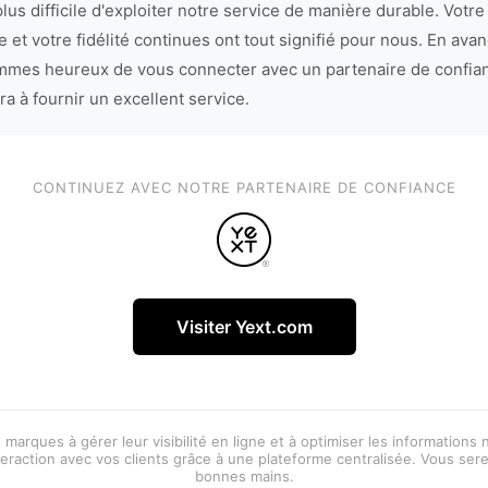
lus difficile d'exploiter notre service de manière durable. Votre
 et votre fidélité continues ont tout signifié pour nous. En avan
mes heureux de vous connecter avec un partenaire de confia
ra à fournir un excellent service.
CONTINUEZ AVEC NOTRE PARTENAIRE DE CONFIANCE
Visiter Yext.com
 marques à gérer leur visibilité en ligne et à optimiser les informations
eraction avec vos clients grâce à une plateforme centralisée. Vous ser
bonnes mains.