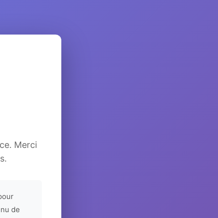
ice. Merci
s.
pour
enu de