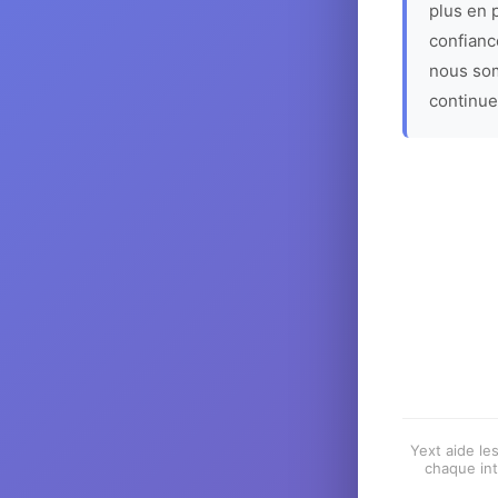
plus en p
confiance
nous som
continue
Yext aide les
chaque int