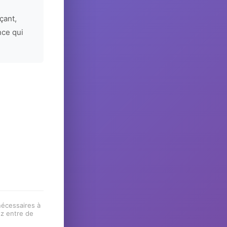
çant,
nce qui
 nécessaires à
ez entre de