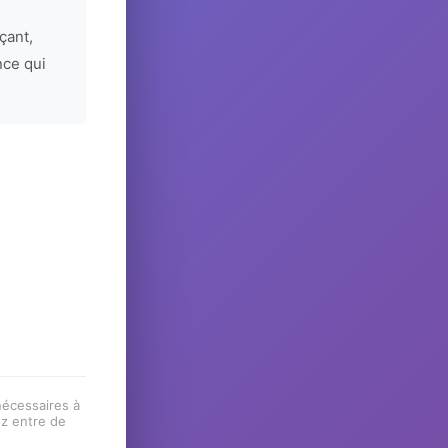
çant,
nce qui
 nécessaires à
ez entre de