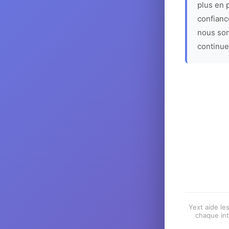
plus en p
confiance
nous som
continue
Yext aide les
chaque int