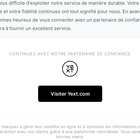
lus difficile d'exploiter notre service de manière durable. Votre
 et votre fidélité continues ont tout signifié pour nous. En avan
mes heureux de vous connecter avec un partenaire de confia
ra à fournir un excellent service.
CONTINUEZ AVEC NOTRE PARTENAIRE DE CONFIANCE
Visiter Yext.com
 marques à gérer leur visibilité en ligne et à optimiser les informations
eraction avec vos clients grâce à une plateforme centralisée. Vous ser
bonnes mains.