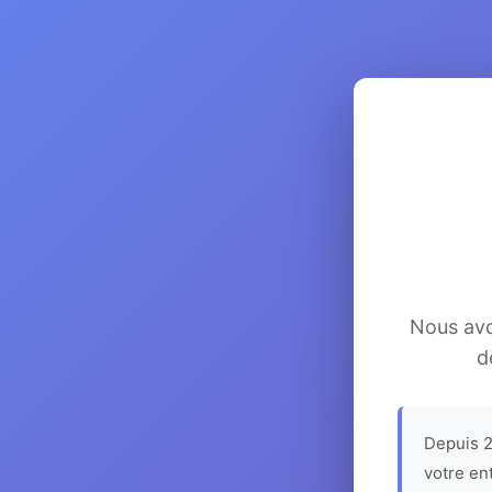
Nous avon
d
Depuis 2
votre en