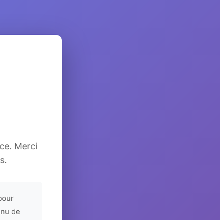
ice. Merci
s.
pour
enu de