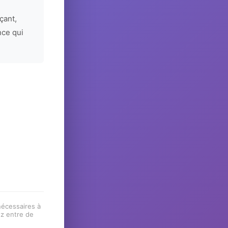
çant,
nce qui
 nécessaires à
ez entre de