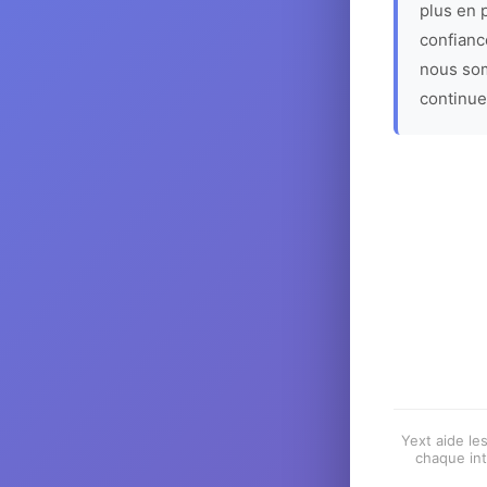
plus en p
confiance
nous som
continue
Yext aide les
chaque int