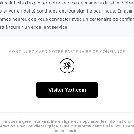
lus difficile d'exploiter notre service de manière durable. Votre
 et votre fidélité continues ont tout signifié pour nous. En avan
mes heureux de vous connecter avec un partenaire de confia
ra à fournir un excellent service.
CONTINUEZ AVEC NOTRE PARTENAIRE DE CONFIANCE
Visiter Yext.com
 marques à gérer leur visibilité en ligne et à optimiser les informations
eraction avec vos clients grâce à une plateforme centralisée. Vous ser
bonnes mains.