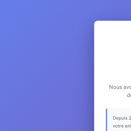
Nous avon
d
Depuis 2
votre en