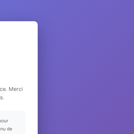
ice. Merci
s.
pour
enu de