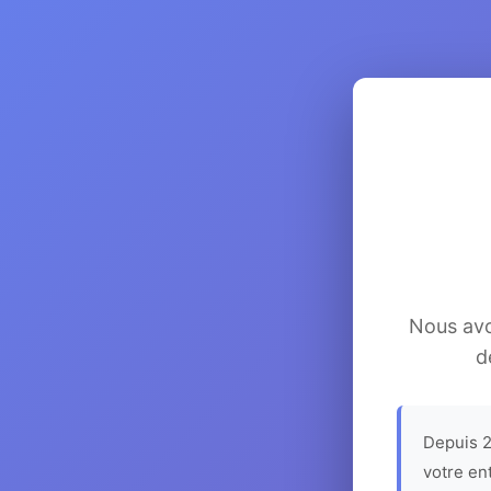
Nous avon
d
Depuis 2
votre en