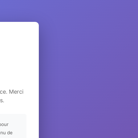
ice. Merci
s.
pour
enu de