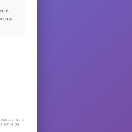
çant,
nce qui
 nécessaires à
ez entre de