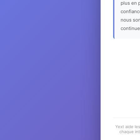
plus en p
confiance
nous som
continue
Yext aide les
chaque int