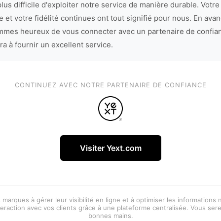
lus difficile d'exploiter notre service de manière durable. Votre
 et votre fidélité continues ont tout signifié pour nous. En avan
mes heureux de vous connecter avec un partenaire de confia
ra à fournir un excellent service.
CONTINUEZ AVEC NOTRE PARTENAIRE DE CONFIANCE
Visiter Yext.com
 marques à gérer leur visibilité en ligne et à optimiser les informations
eraction avec vos clients grâce à une plateforme centralisée. Vous ser
bonnes mains.