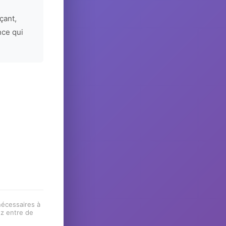
çant,
nce qui
 nécessaires à
ez entre de