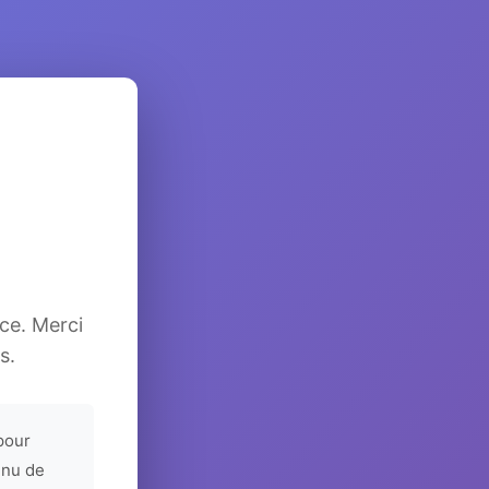
ice. Merci
s.
pour
enu de