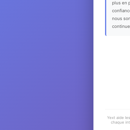
plus en p
confiance
nous som
continue
Yext aide les
chaque int