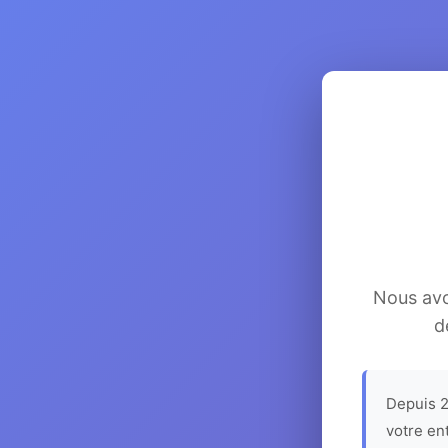
Nous avon
d
Depuis 2
votre en