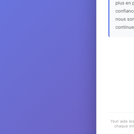
plus en p
confiance
nous som
continue
Yext aide les
chaque int