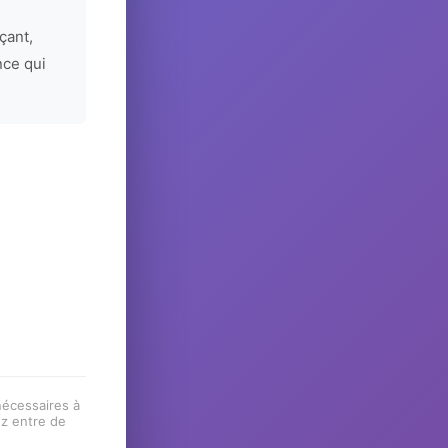
çant,
nce qui
 nécessaires à
ez entre de