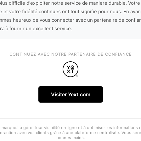
lus difficile d'exploiter notre service de manière durable. Votre
 et votre fidélité continues ont tout signifié pour nous. En avan
mes heureux de vous connecter avec un partenaire de confia
ra à fournir un excellent service.
CONTINUEZ AVEC NOTRE PARTENAIRE DE CONFIANCE
Visiter Yext.com
 marques à gérer leur visibilité en ligne et à optimiser les informations
eraction avec vos clients grâce à une plateforme centralisée. Vous ser
bonnes mains.