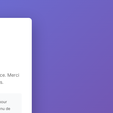
ice. Merci
s.
pour
enu de