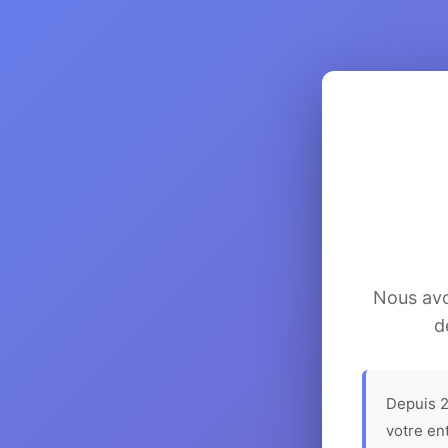
Nous avon
d
Depuis 2
votre en