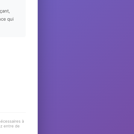
çant,
nce qui
 nécessaires à
ez entre de