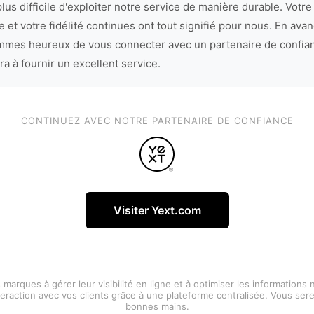
lus difficile d'exploiter notre service de manière durable. Votre
 et votre fidélité continues ont tout signifié pour nous. En avan
mes heureux de vous connecter avec un partenaire de confia
ra à fournir un excellent service.
CONTINUEZ AVEC NOTRE PARTENAIRE DE CONFIANCE
Visiter Yext.com
 marques à gérer leur visibilité en ligne et à optimiser les informations
eraction avec vos clients grâce à une plateforme centralisée. Vous ser
bonnes mains.