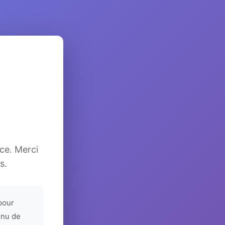
ice. Merci
s.
pour
enu de