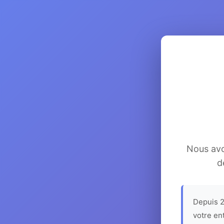
Nous avon
d
Depuis 2
votre en