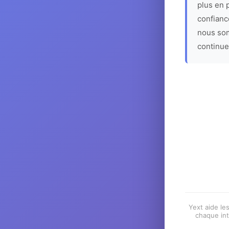
plus en p
confiance
nous som
continue
Yext aide les
chaque int