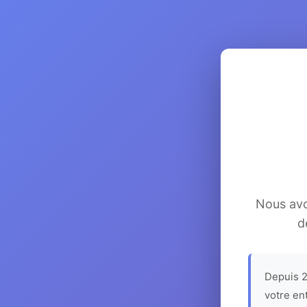
Nous avon
d
Depuis 2
votre en