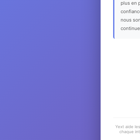
plus en p
confiance
nous som
continue
Yext aide les
chaque int