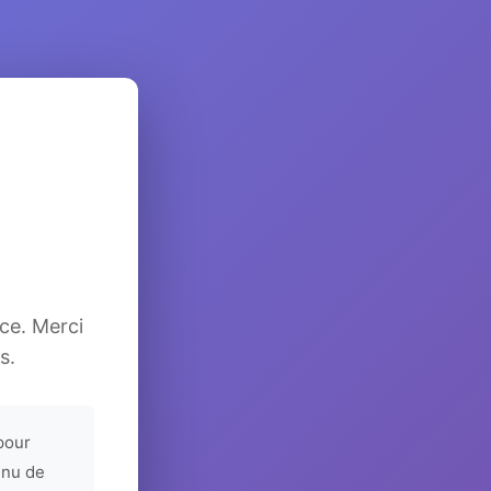
ice. Merci
s.
pour
enu de