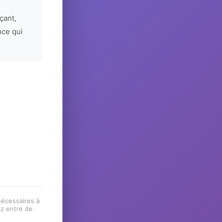
çant,
nce qui
 nécessaires à
ez entre de