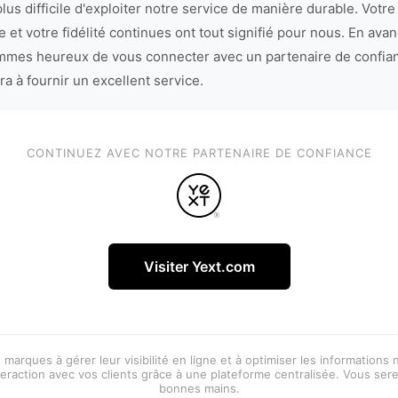
lus difficile d'exploiter notre service de manière durable. Votre
 et votre fidélité continues ont tout signifié pour nous. En avan
mes heureux de vous connecter avec un partenaire de confia
ra à fournir un excellent service.
CONTINUEZ AVEC NOTRE PARTENAIRE DE CONFIANCE
Visiter Yext.com
 marques à gérer leur visibilité en ligne et à optimiser les informations
eraction avec vos clients grâce à une plateforme centralisée. Vous ser
bonnes mains.